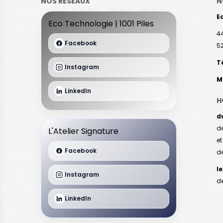
NOS RÉSEAUX
N
Ec
Eco Technologie | 1001 Piles
44
Facebook
5
Té
Instagram
Ma
LinkedIn
H
d
de
L'Atelier Signature
et
Facebook
de
le
Instagram
d
LinkedIn