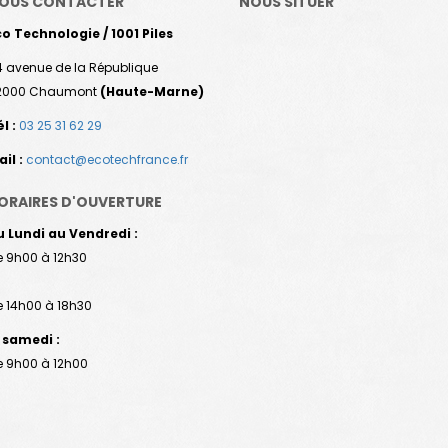
OUS CONTACTER
NOUS SITUER
o Technologie / 1001 Piles
 avenue de la République
2000 Chaumont
(Haute-Marne)
l :
03 25 31 62 29
il :
contact@ecotechfrance.fr
ORAIRES D'OUVERTURE
u Lundi au Vendredi :
 9h00 à 12h30
 14h00 à 18h30
 samedi :
e 9h00 à 12h00