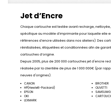
Jet d’Encre
Chaque cartouche est testée avant recharge, nettoyée
spécifique au modèle d’imprimante pour laquelle elle e
références d’encre utilisées dans nos ateliers). Des car
réinitialisées, étiquetées et conditionnées afin de garant
cartouches d’origine.
Depuis 2005, plus de 200 000 cartouches jet d'encre r
réalisée par la clientèle de plus de 1 000 000€ (par rap
neuves d'origines).
CANON
BROTHER
HP(Hewlett-Packard)
OLIVETTI
EPSON
SAMSUMG
OKI
CARTOUCH
LEXMARK